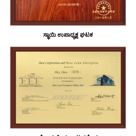
ಸ್ಥಾಯಿ ಉಪಾಧ್ಯಕ್ಷ ಘಟಕ