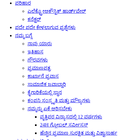
ಪರಿಹಾರ
ಎಲೆಕ್ಟ್ರೋಅಕೌಸ್ಟಿಕ್ ಹಾರ್ಡ್‌ವೇರ್
ಕನೆಕ್ಟರ್
ಪದೇ ಪದೇ ಕೇಳಲಾಗುವ ಪ್ರಶ್ನೆಗಳು
ನಮ್ಮ ಬಗ್ಗೆ
ನಾವು ಯಾರು
ಇತಿಹಾಸ
ಗೌರವಗಳು
ಪ್ರಮಾಣಪತ್ರ
ಕಾರ್ಖಾನೆ ಪ್ರವಾಸ
ಸಾಮಾಜಿಕ ಜವಾಬ್ದಾರಿ
ಕೈಗಾರಿಕೆಯಲ್ಲಿ ಸ್ಥಾನ
ಕಂಪನಿ ಸಂಸ್ಕೃತಿ ಮತ್ತು ಮೌಲ್ಯಗಳು
ನಮ್ಮನ್ನು ಏಕೆ ಆರಿಸಬೇಕು
ವೃತ್ತಿಪರ ವಿನ್ಯಾಸದಲ್ಲಿ 12 ವರ್ಷಗಳು
24H ಗ್ಲೋಬಲ್ ಸರ್ವೀಸಸ್
ಹೆಚ್ಚಿನ ಪ್ರಮಾಣ ಸುರಕ್ಷಿತ ಮತ್ತು ವಿಶ್ವಾಸಾರ್ಹ