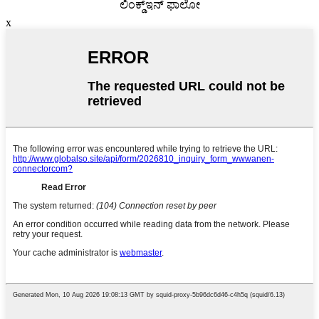
ಲಿಂಕ್ಡ್ಇನ್ ಫಾಲೋ
x